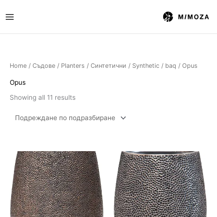
Skip
to
content
Home
/
Съдове / Planters
/
Синтетични / Synthetic
/
baq
/ Opus
Opus
Showing all 11 results