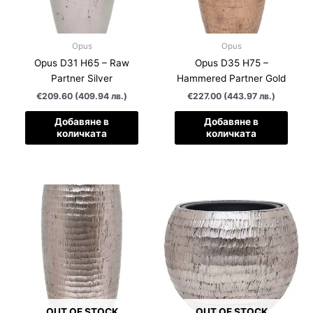
Opus
Opus
Opus D31 H65 – Raw
Opus D35 H75 –
Partner Silver
Hammered Partner Gold
€209.60 (409.94 лв.)
€227.00 (443.97 лв.)
Добавяне в
Добавяне в
количката
количката
OUT OF STOCK
OUT OF STOCK