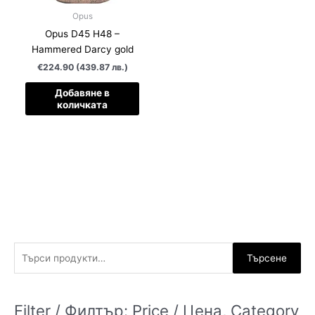
Opus
Opus D45 H48 –
Hammered Darcy gold
€224.90 (439.87 лв.)
Добавяне в
количката
Т
Търсене
ъ
р
Filter / Филтър: Price / Цена, Category
с