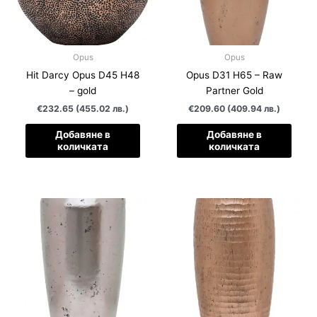
Opus
Opus
Hit Darcy Opus D45 H48
Opus D31 H65 – Raw
– gold
Partner Gold
€232.65 (455.02 лв.)
€209.60 (409.94 лв.)
Добавяне в
Добавяне в
количката
количката