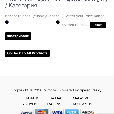
/ Категория
е
н
Изберете своя ценови диапазон / Select your Price Range
е
з
Price:
128 €
—
233 €
Filter
а
Филтриране
:
Go Back To All Products
Copyright © 2026 Mimoza |
Powered by
SpeedFreaky
НАЧАЛО
ЗА НАС
МАГАЗИН
УСЛУГИ
ГАЛЕРИЯ
КОНТАКТИ