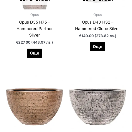
Opus
Opus
Opus D35 H75 –
Opus D40 H32 –
Hammered Partner
Hammered Globe Silver
Silver
€140.00 (273.82 лв.)
€227.00 (443.97 лв.)
Още
Още