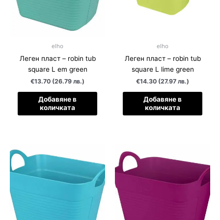
elho
elho
Леген пласт – robin tub
Леген пласт – robin tub
square L em green
square L lime green
€13.70 (26.79 лв.)
€14.30 (27.97 лв.)
Добавяне в
Добавяне в
количката
количката