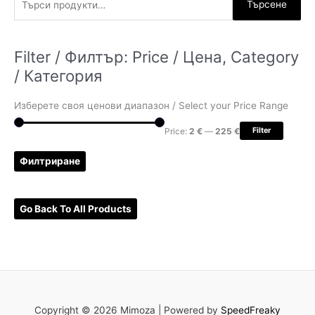
Търсене
ъ
р
Filter / Филтър: Price / Цена, Category
с
/ Категория
е
н
Изберете своя ценови диапазон / Select your Price Range
е
з
Price:
2 €
—
225 €
Filter
а
Филтриране
:
Go Back To All Products
Copyright © 2026 Mimoza |
Powered by
SpeedFreaky