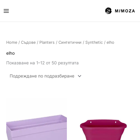
Skip
to
content
Home
/
Съдове / Planters
/
Синтетични / Synthetic
/ elho
elho
Показване на 1–12 от 50 резултата