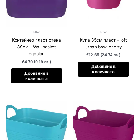
elho
elho
Контейнер пласт стена
Купа 35см пласт – loft
39см – Wall basket
urban bowl cherry
eggplan
€12.65 (24.74 лв.)
€4.70 (9.19 лв.)
Добавяне в
количката
Добавяне в
количката