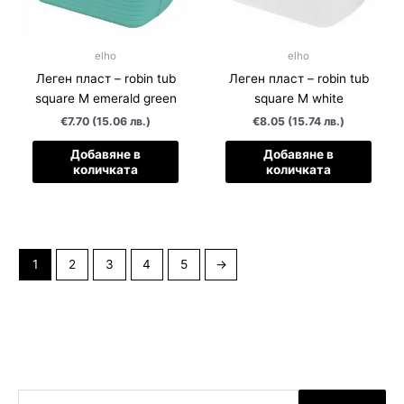
elho
elho
Леген пласт – robin tub
Леген пласт – robin tub
square M emerald green
square M white
€7.70 (15.06 лв.)
€8.05 (15.74 лв.)
Добавяне в
Добавяне в
количката
количката
1
2
3
4
5
→
Т