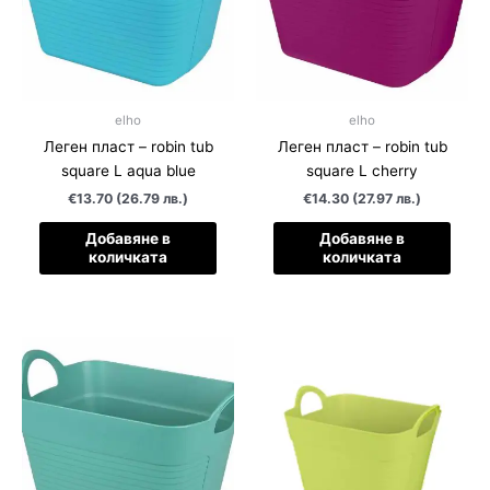
elho
elho
Леген пласт – robin tub
Леген пласт – robin tub
square L aqua blue
square L cherry
€13.70 (26.79 лв.)
€14.30 (27.97 лв.)
Добавяне в
Добавяне в
количката
количката