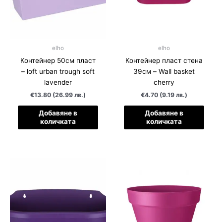
elho
elho
Контейнер 50см пласт
Контейнер пласт стена
– loft urban trough soft
39см – Wall basket
lavender
cherry
€13.80 (26.99 лв.)
€4.70 (9.19 лв.)
Добавяне в
Добавяне в
количката
количката