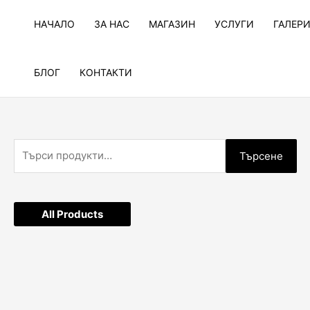
Skip
to
НАЧАЛО
ЗА НАС
МАГАЗИН
УСЛУГИ
ГАЛЕР
content
БЛОГ
КОНТАКТИ
Т
Търсене
ъ
р
с
All Products
е
н
е
з