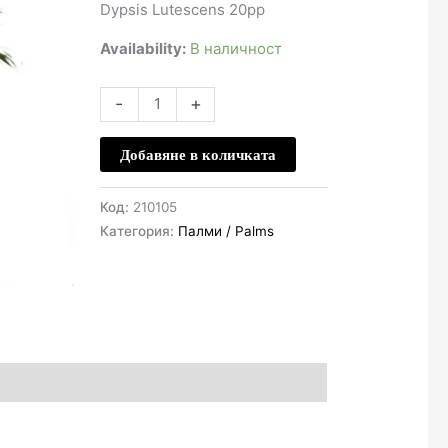
Dypsis Lutescens 20pp
Availability:
В наличност
количество
-
+
за
Арека
Добавяне в количката
D19
H85
Код:
210105
-
Категория:
Палми / Palms
Dypsis
Lutescens
20pp