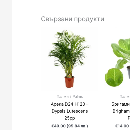
Свързани продукти
Палми / Palms
Палми
Арека D24 H120 –
Бригами
Dypsis Lutescens
Brigham
25pp
€49.00 (95.84 лв.)
€14.00 