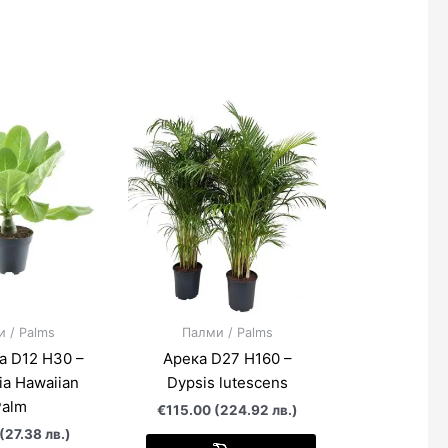
 / Palms
Палми / Palms
а D12 H30 –
Арека D27 H160 –
ia Hawaiian
Dypsis lutescens
Palm
€115.00 (224.92 лв.)
(27.38 лв.)