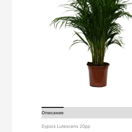
Описание
Отзиви (0)
Dypsis Lutescens 20pp