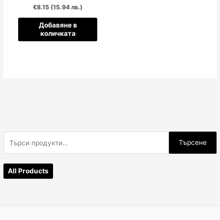
€8.15 (15.94 лв.)
Добавяне в
количката
Т
Търсене
ъ
р
All Products
с
е
н
е