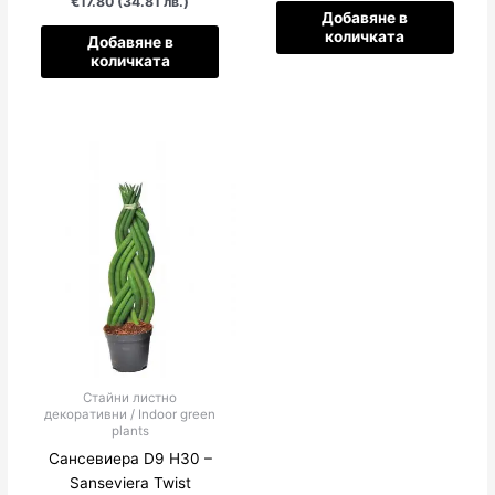
€17.80 (34.81 лв.)
Добавяне в
количката
Добавяне в
количката
Стайни листно
декоративни / Indoor green
plants
Сансевиера D9 H30 –
Sanseviera Twist