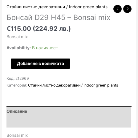
Стайни листно декоративни / Indoor green plants
Бонсай D29 H45 – Bonsai mix
€115.00 (224.92 лв.)
Bonsai mix
Availability:
В наличност
количество
Добавяне в количката
за
Бонсай
Код:
212969
D29
Категория:
Стайни листно декоративни / Indoor green plants
H45
-
Bonsai
mix
Описание
Отзиви (0)
Bonsai mix