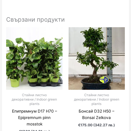
Свързани продукти
Стайни листно
Стайни листно
декоративни / Indoor green
декоративни / Indoor green
plants
plants
Епипремнум D17 H70 –
Бонсай D32 H50 –
Epipremnum pinn
Bonsai Zelkova
mosstok
€175.00 (342.27 лв.)