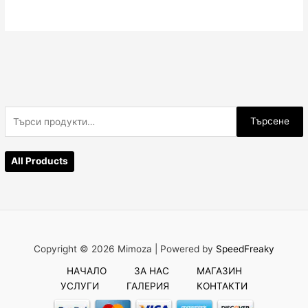
Т
Търсене
ъ
р
All Products
с
е
н
е
з
Copyright © 2026 Mimoza |
Powered by
SpeedFreaky
а
НАЧАЛО
ЗА НАС
МАГАЗИН
:
УСЛУГИ
ГАЛЕРИЯ
КОНТАКТИ