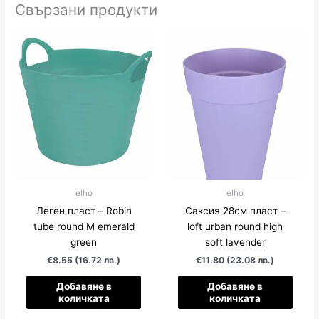
Свързани продукти
elho
elho
Леген пласт – Robin
Саксия 28см пласт –
tube round M emerald
loft urban round high
green
soft lavender
€8.55 (16.72 лв.)
€11.80 (23.08 лв.)
Добавяне в
Добавяне в
количката
количката