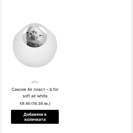
elho
Саксия Air пласт – b.for
soft air white
€9.40 (18.38 лв.)
Добавяне в
количката