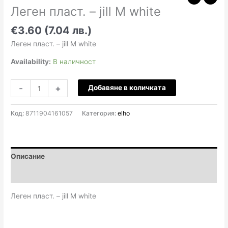
Леген пласт. – jill M white
€3.60 (7.04 лв.)
Леген пласт. – jill M white
Availability:
В наличност
количество
-
+
Добавяне в количката
за
Леген
Код:
8711904161057
Категория:
elho
пласт.
-
jill
M
Описание
white
Отзиви (0)
Леген пласт. – jill M white