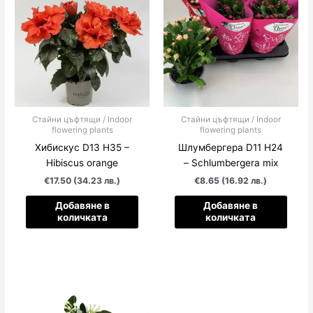
Стайни цъфтящи / Indoor
Стайни цъфтящи / Indoor
flowering plants
flowering plants
Хибискус D13 H35 –
Шлумбергера D11 H24
Hibiscus orange
– Schlumbergera mix
€17.50 (34.23 лв.)
€8.65 (16.92 лв.)
Добавяне в
Добавяне в
количката
количката