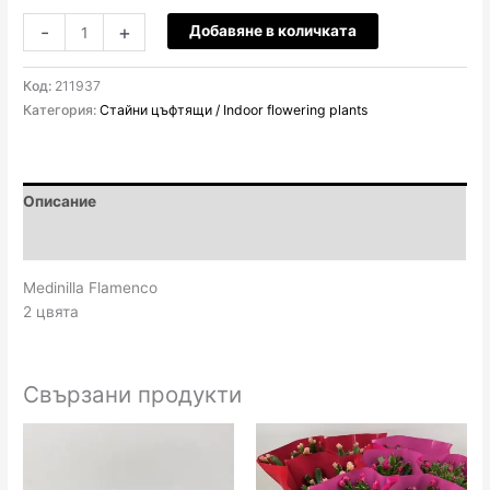
количество
-
+
Добавяне в количката
за
Мединила
Код:
211937
D17
Категория:
Стайни цъфтящи / Indoor flowering plants
H40
-
Medinilla
Flamenco
Описание
Отзиви (0)
Medinilla Flamenco
2 цвята
Свързани продукти