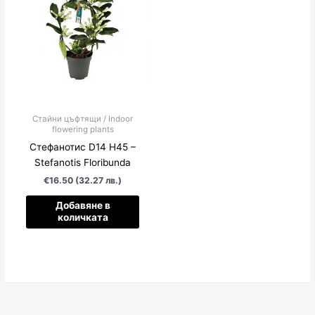
Стайни цъфтящи / Indoor
flowering plants
Стефанотис D14 H45 –
Stefanotis Floribunda
€16.50 (32.27 лв.)
Добавяне в
количката