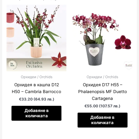
Орхидеи / Orchids
Орхидеи / Orchids
Орхидея в кашпа D12
Орхидея D17 H55 –
H50 – Cambria Barrocco
Phalaenopsis MF Duetto
Cartagena
€33.20 (64.93 лв.)
€55.00 (107.57 лв.)
Добавяне в
количката
Добавяне в
количката