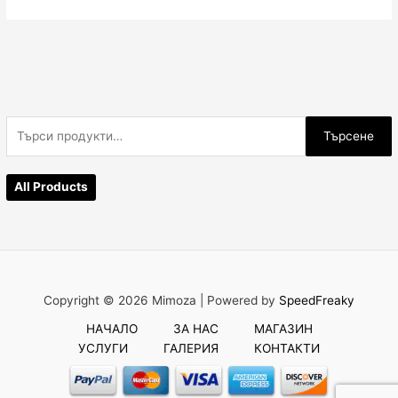
Т
Търсене
ъ
р
All Products
с
е
н
е
з
Copyright © 2026 Mimoza |
Powered by
SpeedFreaky
а
НАЧАЛО
ЗА НАС
МАГАЗИН
:
УСЛУГИ
ГАЛЕРИЯ
КОНТАКТИ