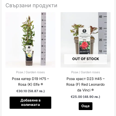
Свързани продукти
OUT OF STOCK
Рози / Garden roses
Рози / Garden roses
Роза катер D19 H75 –
Роза храст D23 H45 –
Rosa (K) Elfe ®
Rosa (F) Red Leonardo
da Vinci ®
€30.10 (58.87 лв.)
€25.00 (48.90 лв.)
Добавяне в
количката
Още