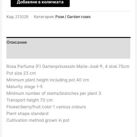
количество
Добавяне в количката
за
Роза
Код:
212028
Категория:
Рози / Garden roses
аром
D23
H65
-
Описание
Rosa
Отзиви (0)
Gartenprinzessin
Marie-
Rosa Parfuma (F) Gartenprinzessin Marie-Josй ®, 4 stok 75cm
Jose
Pot size 23 cm
®
Minimum plant height including pot 40 cm
Maturity stage 1-5
Minimum number of stems/branches per plant 3
Transport height 70 cm
Flower/berry/fruit color 1 various colours
Plant shape standard
Cultivation method grown in pot