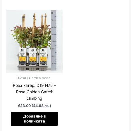
Рози / Garden roses
Роза катер. D19 H75 –
Rosa Golden Gate®
climbing
€23.00 (44.98 лв.)
Добавяне в
количката