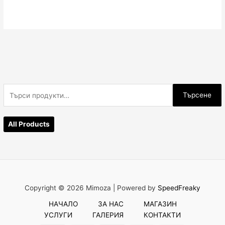
Т
Търсене
ъ
р
All Products
с
е
н
е
з
Copyright © 2026 Mimoza |
Powered by
SpeedFreaky
а
НАЧАЛО
ЗА НАС
МАГАЗИН
:
УСЛУГИ
ГАЛЕРИЯ
КОНТАКТИ