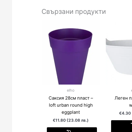
Свързани продукти
elho
Саксия 28см пласт –
Леген пла
loft urban round high
w
eggplant
€4.30 
€11.80 (23.08 лв.)