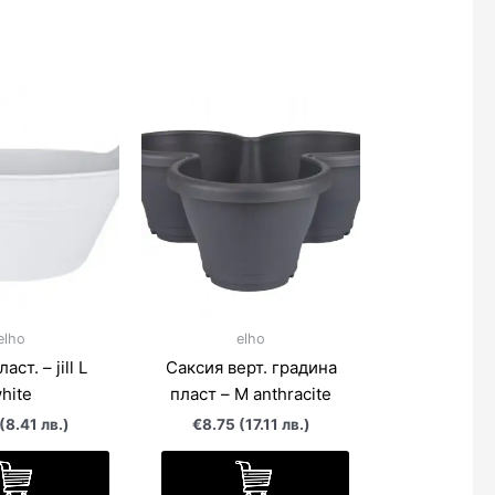
elho
elho
ст. – jill L
Саксия верт. градина
hite
пласт – M anthracite
(8.41 лв.)
€8.75 (17.11 лв.)