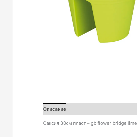
Описание
Отзиви (0)
Саксия 30см пласт – gb flower bridge lim