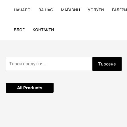
Skip
to
НАЧАЛО
ЗА НАС
МАГАЗИН
УСЛУГИ
ГАЛЕР
content
БЛОГ
КОНТАКТИ
Т
Търсене
ъ
р
с
All Products
е
н
е
з