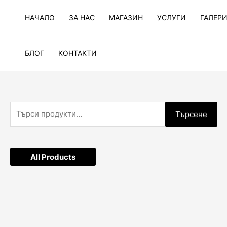
Skip
to
НАЧАЛО
ЗА НАС
МАГАЗИН
УСЛУГИ
ГАЛЕР
content
БЛОГ
КОНТАКТИ
Т
Търсене
ъ
р
с
All Products
е
н
е
з