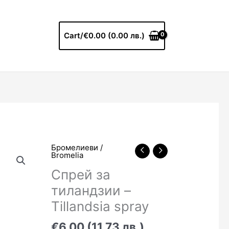
Cart/
€0.00 (0.00 лв.)
Бромелиеви /
Bromelia
Спрей за
тиландзии –
Tillandsia spray
€6.00 (11.73 лв.)