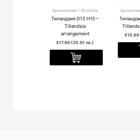
Бромелиеви / Bromelia
Бромелиев
Тиландзия D13 H15 –
Тиландзи
Tillandsia
Tillands
arrangement
€15.90 
€17.90 (35.01 лв.)