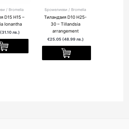
и / Bromelia
Бромелиеви / Bromelia
я D15 H15 –
Тиландзия D10 H25-
ia Ionantha
30 – Tillandsia
arrangement
(31.10 лв.)
€25.05 (48.99 лв.)