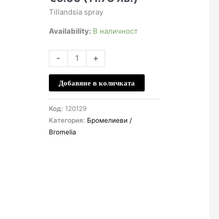
Tillandsia spray
Availability:
В наличност
количество
-
+
за
Спрей
Добавяне в количката
за
тиландзии
Код:
120129
-
Категория:
Бромелиеви /
Tillandsia
Bromelia
spray