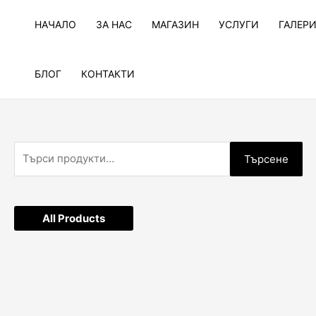
Skip
to
НАЧАЛО
ЗА НАС
МАГАЗИН
УСЛУГИ
ГАЛЕР
content
БЛОГ
КОНТАКТИ
Т
Търсене
ъ
р
с
All Products
е
н
е
з