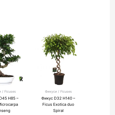
 / Ficuses
Фикуси / Ficuses
D45 H85 –
Фикус D32 H140 –
Microcarpa
Ficus Exotica duo
nseng
Spiral