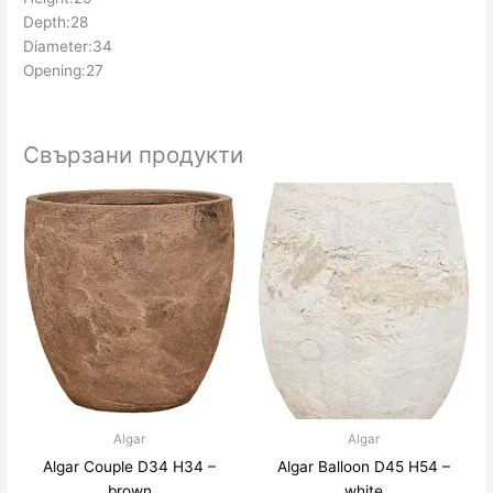
Depth:28
Diameter:34
Opening:27
Свързани продукти
Algar
Algar
Algar Couple D34 H34 –
Algar Balloon D45 H54 –
brown
white