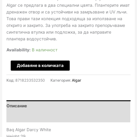
Algar се предлага в два специални цвята. Плантерите имат
дренажен отвор и са устойчиви на замръзване и UV лъчи.
Това прави тази колекция подходяща за използване на
открито и закрито. За употреба на закрито препоръчваме
синтетична втулка или подложка, за да направите
плантера водоустойчив.
Availability:
В наличност
количество
Добавяне в количката
за
Algar
Код:
8718233532350
Категория:
Algar
Darcy
D34
Н29
-
Описание
white
Отзиви (0)
Baq Algar Darcy White
Height:29