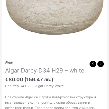
Algar
Algar Darcy D34 Н29 – white
€80.00 (156.47 лв.)
Плантер 34 Н29 – Algar Darcy White
Плантерите Algar са с груба повърхностна структура и
имат външен вид, напомнящ скални образувания и
естествен камък. Това прави всеки плантер уникален.