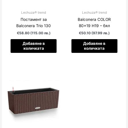
Lechuza® trend
Lechuza® trend
Постамент за
Balconera COLOR
Balconera Trio 130
80×19 H19 – бял
€58.80 (115.00 лв.)
€50.10 (97.99 лв.)
Добавяне в
Добавяне в
количката
количката