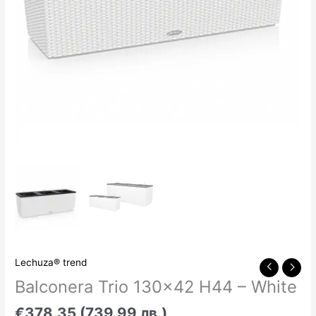
Lechuza® trend
Balconera Trio 130×42 H44 – White
€378.35 (739.99 лв.)