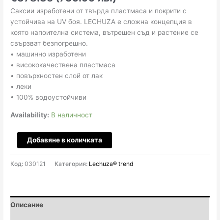
Саксии изработени от твърда пластмаса и покрити с
устойчива на UV боя. LECHUZA е сложна концепция в
която напоителна система, вътрешен съд и растение се
свързват безпогрешно.
• машинно изработени
• висококачествена пластмаса
• повърхностен слой от лак
• леки
• 100% водоустойчиви
Availability:
В наличност
количество
Добавяне в количката
за
Balconera
Код:
030121
Категория:
Lechuza® trend
Trio
130x42
H44
-
Описание
White