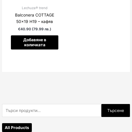
Lechuza® trend
Balconera COTTAGE
50×19 H19 – кафяв
€40.90 (79.99 лв.)
Добавяне в
количката
Т
Търсене
ъ
р
All Products
с