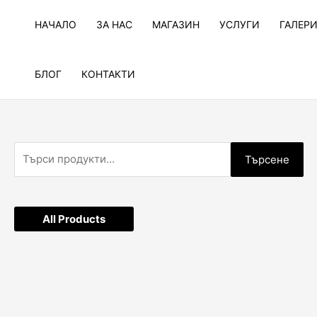
Skip
to
НАЧАЛО
ЗА НАС
МАГАЗИН
УСЛУГИ
ГАЛЕР
content
БЛОГ
КОНТАКТИ
Т
Търсене
ъ
р
с
All Products
е
н
е
з