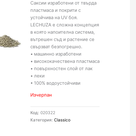
Саксии изработени от твърда
пластмаса и покрити с
устойчива на UV боя.
LECHUZA е сложна концепция
в която напоителна система,
вътрешен съд и растение се
свързват безпогрешно.
• машинно изработени
• висококачествена пластмаса
• повърхностен слой от лак
• леки
• 100% водоустойчиви
Изчерпан
Код:
020322
Категория:
Classico