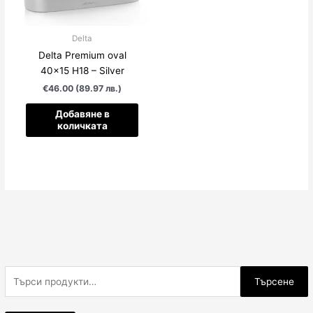
Delta
Delta Premium oval
40×15 H18 – Silver
€46.00 (89.97 лв.)
Добавяне в
количката
Т
Търсене
ъ
р