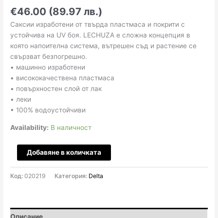
€46.00 (89.97 лв.)
Саксии изработени от твърда пластмаса и покрити с
устойчива на UV боя. LECHUZA е сложна концепция в
която напоителна система, вътрешен съд и растение се
свързват безпогрешно.
• машинно изработени
• висококачествена пластмаса
• повърхностен слой от лак
• леки
• 100% водоустойчиви
Availability:
В наличност
количество
Добавяне в количката
за
Delta
Код:
020219
Категория:
Delta
Premium
oval
40x15
H18
Описание