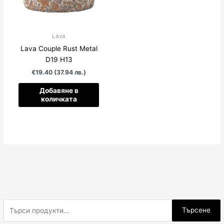
Lava
Lava Couple Rust Metal
D19 H13
€19.40 (37.94 лв.)
Добавяне в
количката
Т
Търсене
ъ