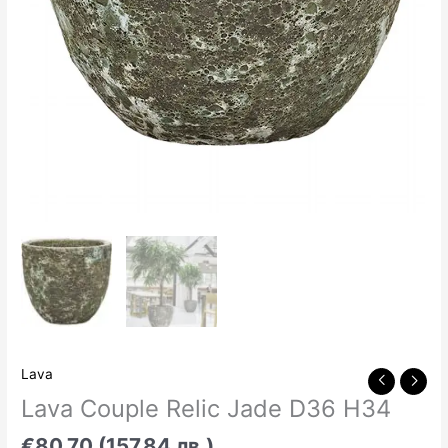
Lava
Lava Couple Relic Jade D36 H34
€80.70 (157.84 лв.)