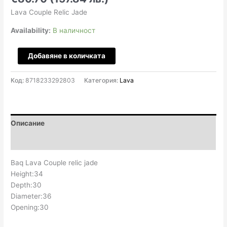
Lava Couple Relic Jade
Availability:
В наличност
количество
Добавяне в количката
за
Lava
Код:
8718233292803
Категория:
Lava
Couple
Relic
Jade
D36
Описание
H34
Отзиви (0)
Baq Lava Couple relic jade
Height:34
Depth:30
Diameter:36
Opening:30