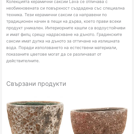
Колекцията керамични саксии Lava се отличава с
необикновената си повърхност създадена със специална
техника. Тези керамични саксии са направени по
традиционен начин в пещи на дърва, което прави всеки
продукт уникален. Интериорните кашпи са водоустойчиви
и имат филц срещу надраскване на дъното. Градинските
саксии имат дупка на дъното за оттичане на излишната
вода. Поради използването на естествени материали,
показаните цветове могат да се различават от
действителните.
Свързани продукти