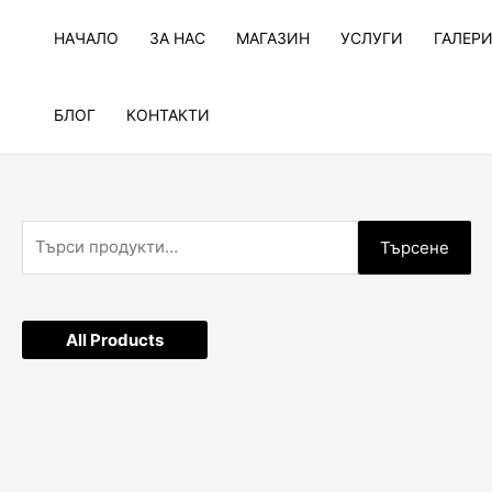
Skip
to
НАЧАЛО
ЗА НАС
МАГАЗИН
УСЛУГИ
ГАЛЕР
content
БЛОГ
КОНТАКТИ
Т
Търсене
ъ
р
с
All Products
е
н
е
з