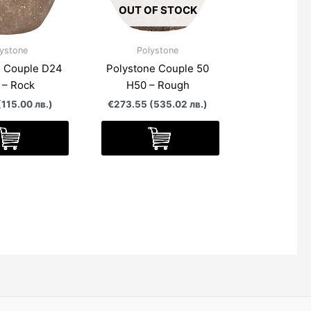
OUT OF STOCK
ystone
Polystone
e Couple D24
Polystone Couple 50
 – Rock
Н50 – Rough
115.00 лв.)
€273.55 (535.02 лв.)