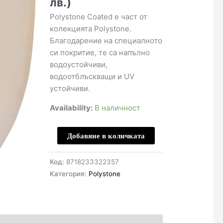
лв.)
Polystone Coated е част от
колекцията Polystone.
Благодарение на специалното
си покритие, те са напълно
водоустойчиви,
водоотблъскващи и UV
устойчиви.
Availability:
В наличност
количество
Добавяне в количката
за
Polystone
Код:
8718233322357
Coated
Категория:
Polystone
Coppa
45
Н55
-