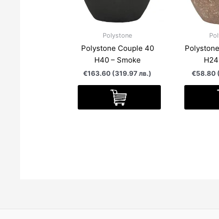
Polystone
Pol
Polystone Couple 40
Polyston
Н40 – Smoke
Н24
€163.60 (319.97 лв.)
€58.80 (