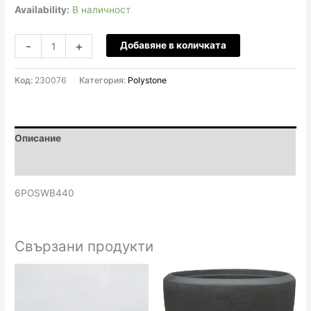
Availability:
В наличност
количество
-
+
Добавяне в количката
за
Polystone
Код:
230076
Категория:
Polystone
Wadi
Rectangle
40x40
Н20
Описание
-
Brown
Отзиви (0)
6POSWB440
Свързани продукти