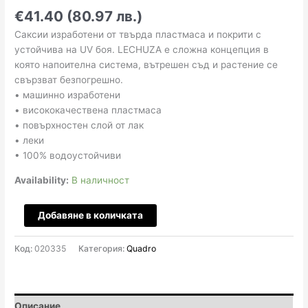
€41.40 (80.97 лв.)
Саксии изработени от твърда пластмаса и покрити с
устойчива на UV боя. LECHUZA е сложна концепция в
която напоителна система, вътрешен съд и растение се
свързват безпогрешно.
• машинно изработени
• висококачествена пластмаса
• повърхностен слой от лак
• леки
• 100% водоустойчиви
Availability:
В наличност
количество
Добавяне в количката
за
Quadro
Код:
020335
Категория:
Quadro
Premium
LS
set
21x21
Описание