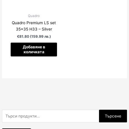
Quadro
Quadro Premium LS set
35×35 H33 – Silver
€81.80 (159.99 лв.)
Добавяне в
количката
Т
Търсене
ъ
р