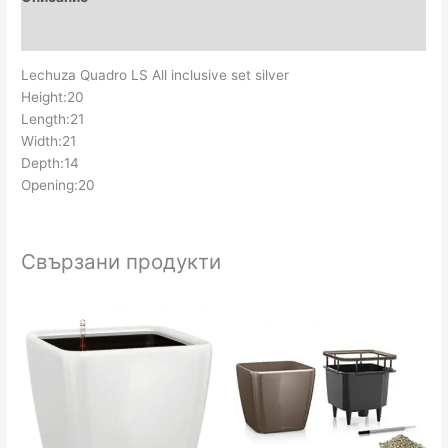
H20
Отзиви (0)
-
Silver
Lechuza Quadro LS All inclusive set silver
Height:20
Length:21
Width:21
Depth:14
Opening:20
Свързани продукти